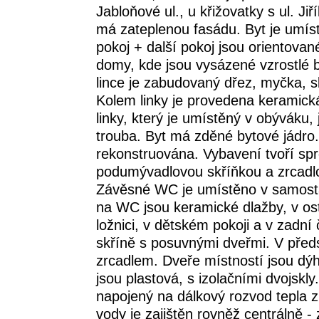
Jabloňové ul., u křižovatky s ul. J
má zateplenou fasádu. Byt je umí
pokoj + další pokoj jsou orientova
domy, kde jsou vysázené vzrostlé b
lince je zabudovaný dřez, myčka, s
Kolem linky je provedena keramick
linky, který je umístěný v obýváku
trouba. Byt má zděné bytové jádro. 
rekonstruována. Vybavení tvoří sp
podumývadlovou skříňkou a zrcadlo
Závěsné WC je umístěno v samosta
na WC jsou keramické dlažby, v o
ložnici, v dětském pokoji a v zadní 
skříně s posuvnými dveřmi. V předs
zrcadlem. Dveře místností jsou d
jsou plastová, s izolačními dvojskl
napojený na dálkový rozvod tepla z
vody je zajištěn rovněž centrálně -