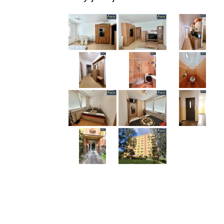
Leaflet
|
© Seznam.cz a.s. a další
+
−