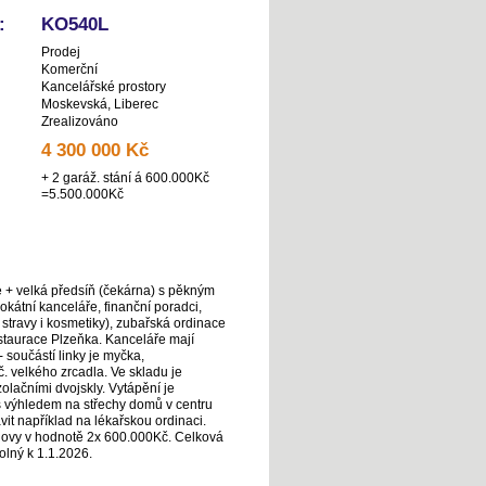
:
KO540L
Prodej
Komerční
Kancelářské prostory
Moskevská, Liberec
Zrealizováno
4 300 000 Kč
+ 2 garáž. stání á 600.000Kč
=5.500.000Kč
 + velká předsíň (čekárna) s pěkným
kátní kanceláře, finanční poradci,
ů stravy i kosmetiky), zubařská ordinace
estaurace Plzeňka. Kanceláře mají
součástí linky je myčka,
. velkého zrcadla. Ve skladu je
lačními dvojskly. Vytápění je
 s výhledem na střechy domů v centru
vit například na lékařskou ordinaci.
dovy v hodnotě 2x 600.000Kč. Celková
olný k 1.1.2026.