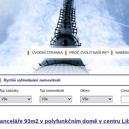
ÚVODNÍ STRÁNKA
PROČ ZVOLIT NAŠÍ RK?
NABÍDN
Rychlé vyhledávání nemovitostí
Typ zakázky
Typ nemovitosti
Okres
Cena
anceláře 93m2 v polyfunkčním domě v centru Li