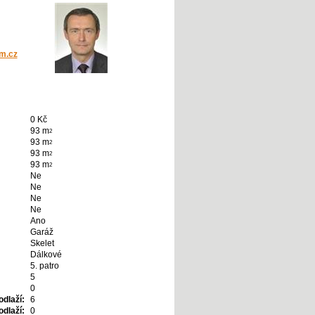
m.cz
0 Kč
93 m
2
93 m
2
93 m
2
93 m
2
Ne
Ne
Ne
Ne
Ano
Garáž
Skelet
Dálkové
5. patro
5
0
dlaží:
6
dlaží:
0