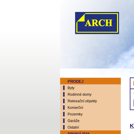
PRODEJ
Byty
Rodinné domy
Rekreační objekty
Komerční
Pozemky
Garáže
K
Ostatní