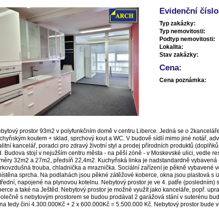
Evidenční číslo
Typ zakázky:
Typ nemovitosti:
Podtyp nemovitosti:
Lokalita:
Stav zakázky:
Cena:
Cena poznámka:
bytový prostor 93m2 v polyfunkčním domě v centru Liberce. Jedná se o 2kanceláře
chyňským koutem + sklad, sprchový kout a WC. V budově sídlí mimo jiné notář, advo
alitní kancelář, poradci pro zdravý životní styl a prodej přírodních produktů (doplňk
d. Budova stojí v nejužším centru města - na pěší zóně - v Moskevské ulici, vedle r
měry 32m2 a 27m2, předsíň 22,4m2. Kuchyňská linka je nadstandardně vybavená - 
rkovzdušná trouba, chladnička a mraznička. Sociální zařízení je pěkně vybavené vč
ístěna sprcha. Na podlahách jsou pěkné zátěžové koberce, okna jsou plastová s izo
třední, napojené na plynovou kotelnu. Nebytový prostor je ve 4. patře (posledním)
berce a také na Ještěd. Nebytový prostor je možné využít jako kanceláře, popř. upra
olečně s nebytovým prostorem se budou prodávat 2 garážová stání v suterénu bu
na tedy činí 4.300.000Kč + 2 x 600.000Kč = 5.500.000 Kč. Nebytový prostor bude v