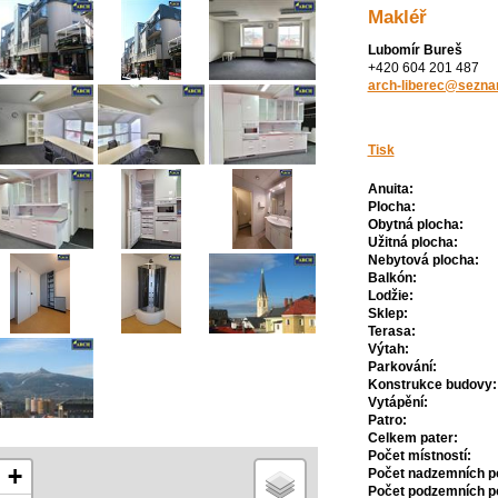
Makléř
Lubomír Bureš
+420 604 201 487
arch-liberec@sezna
Tisk
Anuita:
Plocha:
Obytná plocha:
Užitná plocha:
Nebytová plocha:
Balkón:
Lodžie:
Sklep:
Terasa:
Výtah:
Parkování:
Konstrukce budovy:
Vytápění:
Patro:
Celkem pater:
Počet místností:
+
Počet nadzemních po
Počet podzemních po