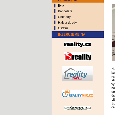
PRONÁJEM
Byty
Kanceláře
Obchody
Haly a sklady
Ostatní
INZERUJEME NA
Ne
ku
re
at
vý
ho
um
ús
Li
Sp
ce