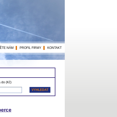
ĚTE NÁM
PROFIL FIRMY
KONTAKT
 do (Kč)
berce