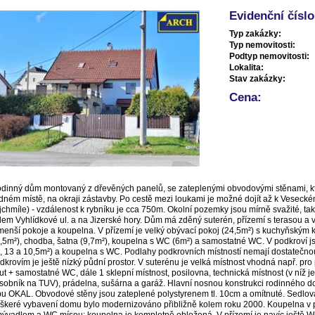
Evidenční číslo
Typ zakázky:
Typ nemovitosti:
Podtyp nemovitosti:
Lokalita:
Stav zakázky:
Cena:
dinný dům montovaný z dřevěných panelů, se zateplenými obvodovými stěnami, kter
idném místě, na okraji zástavby. Po cestě mezi loukami je možné dojít až k Veseck
jchmíle) - vzdálenost k rybníku je cca 750m. Okolní pozemky jsou mírně svažité, ta
lem Vyhlídkové ul. a na Jizerské hory. Dům má zděný suterén, přízemí s terasou a
menší pokoje a koupelna. V přízemí je velký obývací pokoj (24,5m²) s kuchyňským k
,5m²), chodba, šatna (9,7m²), koupelna s WC (6m²) a samostatné WC. V podkroví js
, 13 a 10,5m²) a koupelna s WC. Podlahy podkrovních místností nemají dostatečn
dkrovím je ještě nízký půdní prostor. V suterénu je velká místnost vhodná např. pro
ut + samostatné WC, dále 1 sklepní místnost, posilovna, technická místnost (v níž 
sobník na TUV), prádelna, sušárna a garáž. Hlavní nosnou konstrukci rodinného 
pu OKAL. Obvodové stěny jsou zateplené polystyrenem tl. 10cm a omítnuté. Sedlová
škeré vybavení domu bylo modernizováno přibližně kolem roku 2000. Koupelna v 