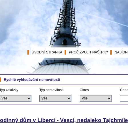
ÚVODNÍ STRÁNKA
PROČ ZVOLIT NAŠÍ RK?
NABÍDN
Rychlé vyhledávání nemovitostí
Typ zakázky
Typ nemovitosti
Okres
Cena
odinný dům v Liberci - Vesci, nedaleko Tajchmíle