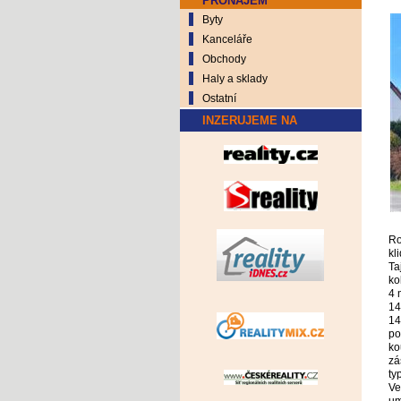
PRONÁJEM
Byty
Kanceláře
Obchody
Haly a sklady
Ostatní
INZERUJEME NA
Ro
kl
Ta
ko
4 
14
14
po
ko
zá
ty
Ve