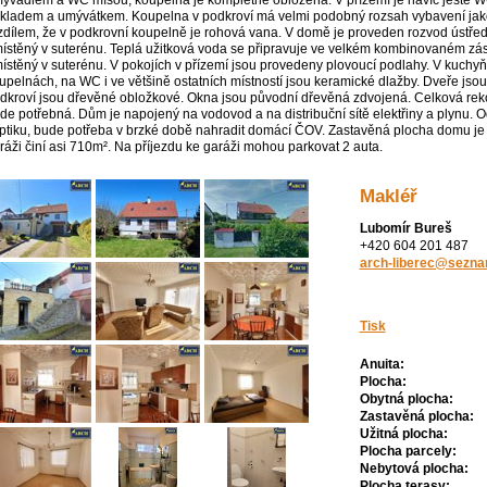
ývadlem a WC mísou; koupelna je kompletně obložená. V přízemí je navíc ještě W
kladem a umývátkem. Koupelna v podkroví má velmi podobný rozsah vybavení jako 
zdílem, že v podkrovní koupelně je rohová vana. V domě je proveden rozvod ústředn
ístěný v suterénu. Teplá užitková voda se připravuje ve velkém kombinovaném zásob
ístěný v suterénu. V pokojích v přízemí jsou provedeny plovoucí podlahy. V kuchy
upelnách, na WC i ve většině ostatních místností jsou keramické dlažby. Dveře jsou
dkroví jsou dřevěné obložkové. Okna jsou původní dřevěná zdvojená. Celková reko
de potřebná. Dům je napojený na vodovod a na distribuční sítě elektřiny a plynu. 
ptiku, bude potřeba v brzké době nahradit domácí ČOV. Zastavěná plocha domu je 
ráži činí asi 710m². Na příjezdu ke garáži mohou parkovat 2 auta.
Makléř
Lubomír Bureš
+420 604 201 487
arch-liberec@sezna
Tisk
Anuita:
Plocha:
Obytná plocha:
Zastavěná plocha:
Užitná plocha:
Plocha parcely:
Nebytová plocha:
Plocha terasy: