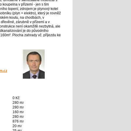
C umístěné v samostatné místnosti s
koupelna v přízemí - jen s tím
ího topení, zdrojem je plynový kotel
níku (plyn + elektro), který je rovněž
ňském koutu, na chodbách, v
 dřevěné, zárubně v přízemí a v
nstrukce není okamžitě nezbytná, ale
Odkanalizování je do původního
160m². Plocha zahrady vč. příjezdu ke
m.cz
0 Kč
280 m
2
280 m
2
160 m
2
280 m
2
876 m
2
20 m
2
25 m
2