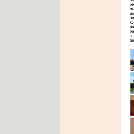
um
ob
ro
um
um
ko
po
bu
se
ga