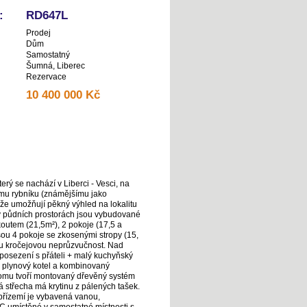
:
RD647L
Prodej
Dům
Samostatný
Šumná, Liberec
Rezervace
10 400 000 Kč
ý se nachází v Liberci - Vesci, na
ému rybníku (známějšímu jako
kže umožňují pěkný výhled na lokalitu
 v půdních prostorách jsou vybudované
outem (21,5m²), 2 pokoje (17,5 a
ou 4 pokoje se zkosenými stropy (15,
ou kročejovou neprůzvučnost. Nad
 posezení s přáteli + malý kuchyňský
je plynový kotel a kombinovaný
domu tvoří montovaný dřevěný systém
 střecha má krytinu z pálených tašek.
přízemí je vybavená vanou,