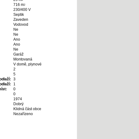
716 m
2
230/400 V
Septik
Zaveden
Vodovod
Ne
Ne
Ano
Ano
Ne
Garáž
Montovaná
V domě, plynové
2
5
dlaží:
3
dlaží:
1
íst:
0
0
1974
Dobrý
Klidná část obce
Nezařízeno