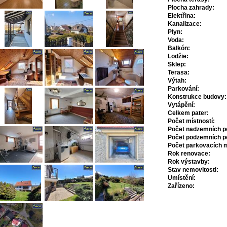
Plocha zahrady:
Elektřina:
Kanalizace:
Plyn:
Voda:
Balkón:
Lodžie:
Sklep:
Terasa:
Výtah:
Parkování:
Konstrukce budovy:
Vytápění:
Celkem pater:
Počet místností:
Počet nadzemních po
Počet podzemních po
Počet parkovacích m
Rok renovace:
Rok výstavby:
Stav nemovitosti:
Umístění:
Zařízeno: