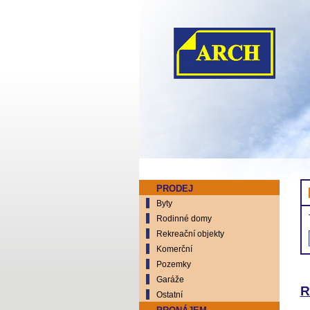
PRODEJ
Byty
Rodinné domy
Rekreační objekty
Komerční
Pozemky
Garáže
R
Ostatní